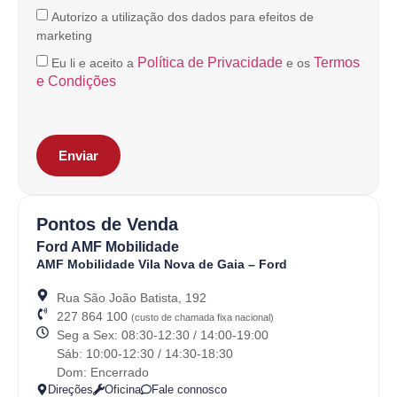
Autorizo a utilização dos dados para efeitos de
marketing
Política de Privacidade
Termos
Eu li e aceito a
e os
e Condições
Enviar
Pontos de Venda
Ford AMF Mobilidade
AMF Mobilidade Vila Nova de Gaia – Ford
AMF M
Rua São João Batista, 192
227 864 100
(custo de chamada fixa nacional)
Av
Seg a Sex: 08:30-12:30 / 14:00-19:00
25
Sáb: 10:00-12:30 / 14:30-18:30
Se
Dom: Encerrado
Sá
Direções
Oficina
Fale connosco