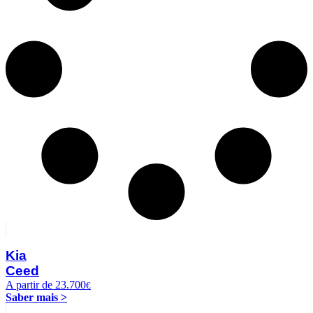
Kia
Ceed
A partir de 23.700
€
Saber mais >