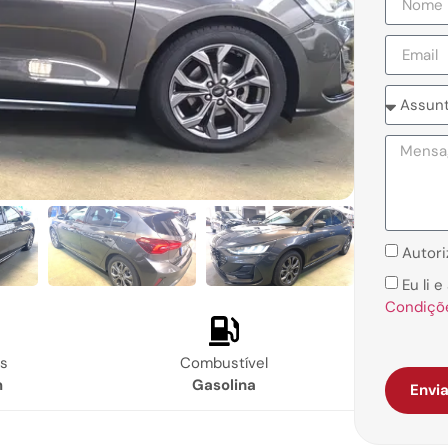
Autori
Eu li 
Condiçõ
s
Combustível
m
Gasolina
Envia