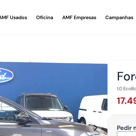
AMF Usados
Oficina
AMF Empresas
Campanhas
For
1.0 EcoB
17.4
Pedir 