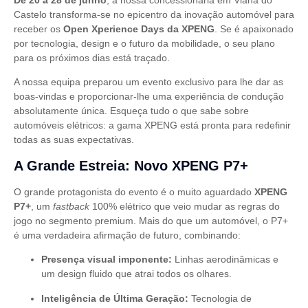
De 20 a 28 de junho
, a nossa concessionária em Viana do
Castelo transforma-se no epicentro da inovação automóvel para
receber os
Open Xperience Days da XPENG
. Se é apaixonado
por tecnologia, design e o futuro da mobilidade, o seu plano
para os próximos dias está traçado.
A nossa equipa preparou um evento exclusivo para lhe dar as
boas-vindas e proporcionar-lhe uma experiência de condução
absolutamente única. Esqueça tudo o que sabe sobre
automóveis elétricos: a gama XPENG está pronta para redefinir
todas as suas expectativas.
A Grande Estreia: Novo XPENG P7+
O grande protagonista do evento é o muito aguardado
XPENG
P7+
, um
fastback
100% elétrico que veio mudar as regras do
jogo no segmento premium. Mais do que um automóvel, o P7+
é uma verdadeira afirmação de futuro, combinando:
Presença v
isual imponente:
Linhas aerodinâmicas e
um design fluido que atrai todos os olhares.
Inteligência de Última Geração:
Tecnologia de