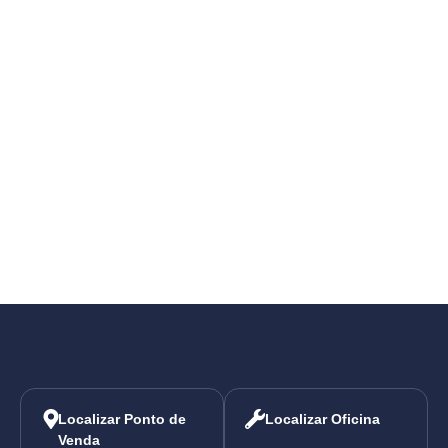
X
1
Es
Edi
ser
Localizar Ponto de
Localizar Oficina
Venda