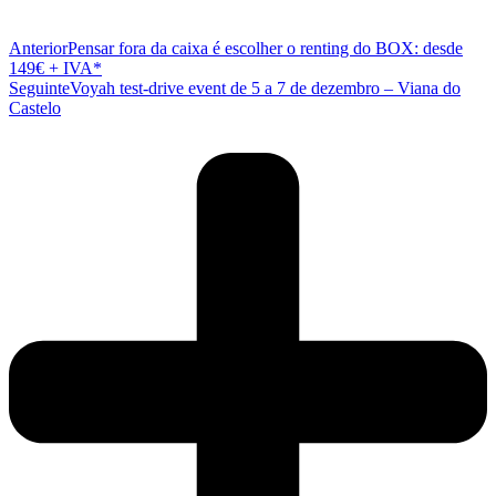
Anterior
Pensar fora da caixa é escolher o renting do BOX: desde
149€ + IVA*
Seguinte
Voyah test-drive event de 5 a 7 de dezembro – Viana do
Castelo